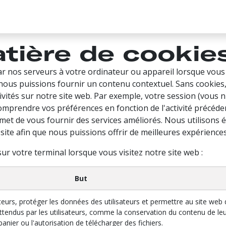
FAQ
CONTACTEZ-NOUS
PROMO
G CREDITS
EVENTS
INFLUENCERS
atière de cookie
r nos serveurs à votre ordinateur ou appareil lorsque vous a
nous puissions fournir un contenu contextuel. Sans cookies,
tivités sur notre site web. Par exemple, votre session (vous 
omprendre vos préférences en fonction de l'activité précéde
ermet de vous fournir des services améliorés. Nous utilison
site afin que nous puissions offrir de meilleures expériences d
ur votre terminal lorsque vous visitez notre site web :
But
sateurs, protéger les données des utilisateurs et permettre au site web
attendus par les utilisateurs, comme la conservation du contenu de le
panier ou l'autorisation de télécharger des fichiers.