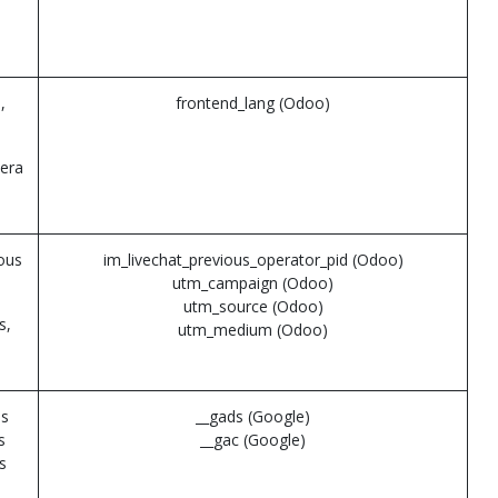
,
frontend_lang (Odoo)
nera
vous
im_livechat_previous_operator_pid (Odoo)
utm_campaign (Odoo)
utm_source (Odoo)
s,
utm_medium (Odoo)
es
__gads (Google)
s
__gac (Google)
s