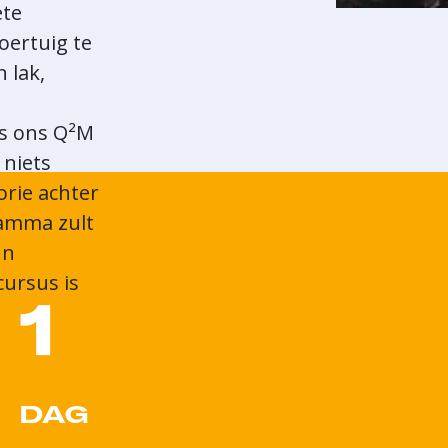
ete
oertuig te
 lak,
ls ons Q²M
 niets
orie achter
ramma zult
un
cursus is
1
n
DAG