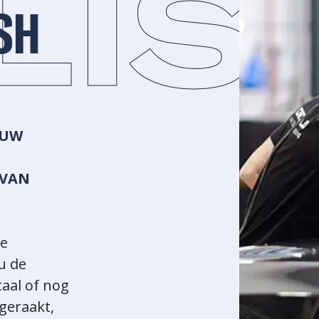
LIS
SH
 UW
 VAN
we
nu de
taal of nog
geraakt,