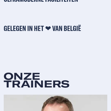
GELEGEN IN HET ❤︎ VAN BELGIË
ONZE
TRAINERS