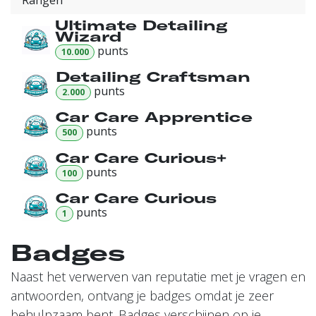
Rangen
Ultimate Detailing
Wizard
punt
s
10.000
Detailing Craftsman
punt
s
2.000
Car Care Apprentice
punt
s
500
Car Care Curious+
punt
s
100
Car Care Curious
punt
s
1
Badges
Naast het verwerven van reputatie met je vragen en
antwoorden, ontvang je badges omdat je zeer
behulpzaam bent.
Badges verschijnen op je