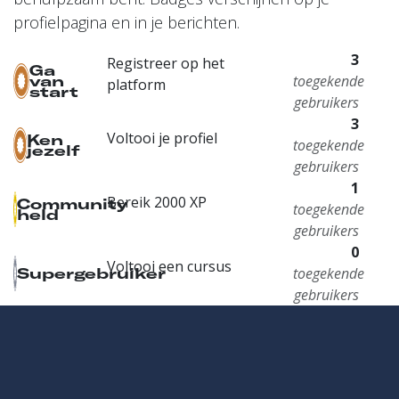
profielpagina en in je berichten.
3
Registreer op het
Ga
toegekende
van
platform
start
gebruikers
3
Voltooi je profiel
Ken
toegekende
jezelf
gebruikers
1
Bereik 2000 XP
Community
toegekende
held
gebruikers
0
Voltooi een cursus
toegekende
Supergebruiker
gebruikers