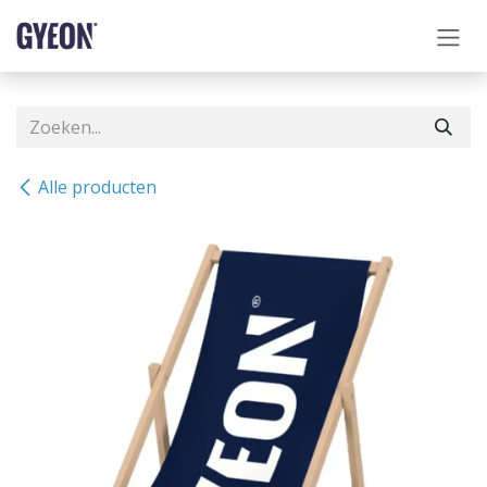
OVERSLAAN NAAR INHOUD
Alle producten