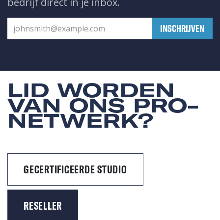
bedrijf direct in je inbox.
​INSCHRIJVEN
LID WORDEN
VAN ONS PRO-
NETWERK?
GECERTIFICEERDE STUDIO
RESELLER