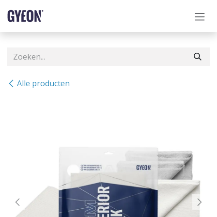
OVERSLAAN NAAR INHOUD
Alle producten