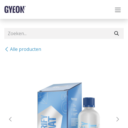
OVERSLAAN NAAR INHOUD
Alle producten