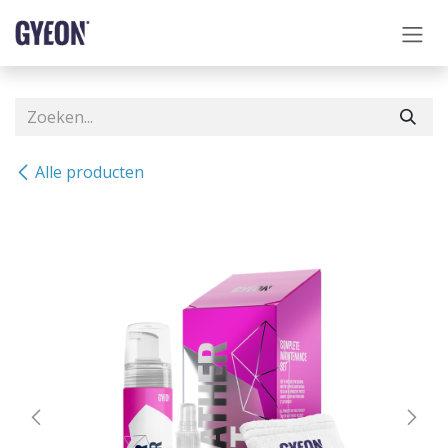
OVERSLAAN NAAR INHOUD
Alle producten