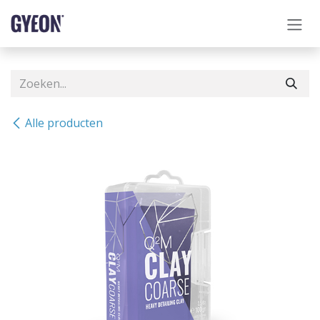
OVERSLAAN NAAR INHOUD
Alle producten