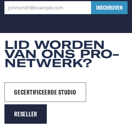
​INSCHRIJVEN
LID WORDEN
VAN ONS PRO-
NETWERK?
GECERTIFICEERDE STUDIO
RESELLER