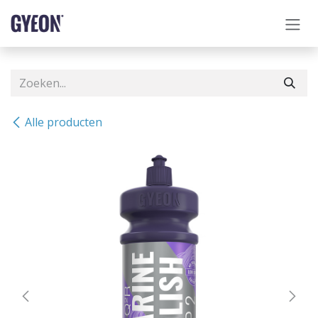
OVERSLAAN NAAR INHOUD
Alle producten