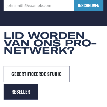
​INSCHRIJVEN
LID WORDEN
VAN ONS PRO-
NETWERK?
GECERTIFICEERDE STUDIO
RESELLER