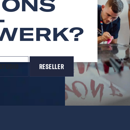
 ONS
-
WERK?
 STUDIO
RESELLER