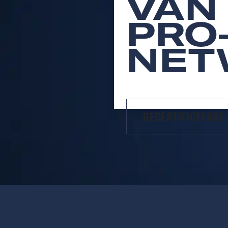
VAN
PRO
NET
GECERTIFICEERDE