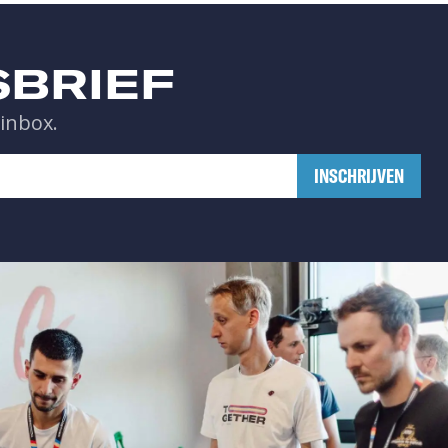
SBRIEF
 inbox.
​INSCHRIJVEN