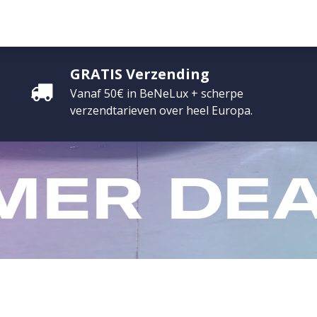
ONTACT
PROMO
G CREDITS
EVENEMENTEN
INFLUENCERS
GRATIS Verzending
Vanaf 50€ in BeNeLux + scherpe
verzendtarieven over heel Europa.
MER
DEA