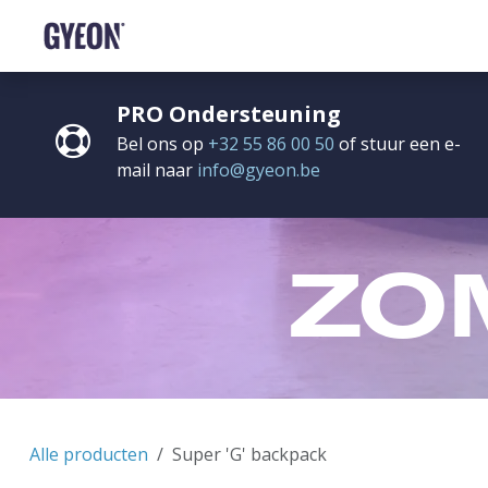
OVERSLAAN NAAR INHOUD
SHOP
HET NETWERK
TRAINING
FAQ
C
PRO Ondersteuning
Bel ons op
+32 55 86 00 50
of stuur een e-
mail naar
info@gyeon.be
ZO
Alle producten
Super 'G' backpack