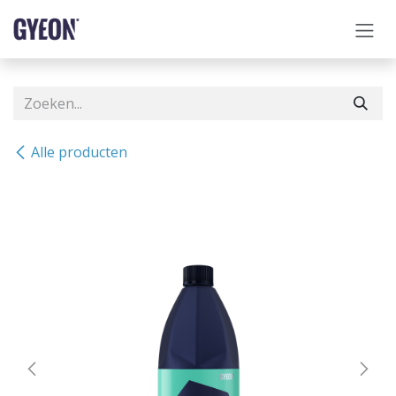
OVERSLAAN NAAR INHOUD
Alle producten