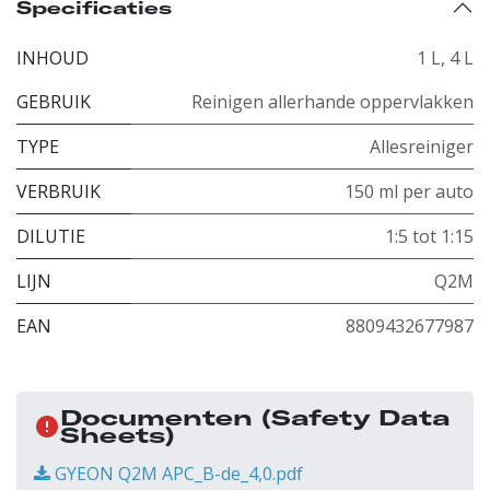
Specificaties
INHOUD
1 L
,
4 L
GEBRUIK
Reinigen allerhande oppervlakken
TYPE
Allesreiniger
VERBRUIK
150 ml per auto
DILUTIE
1:5 tot 1:15
LIJN
Q2M
EAN
8809432677987
Documenten
(Safety Data
Sheets)
GYEON Q2M APC_B-de_4,0.pdf