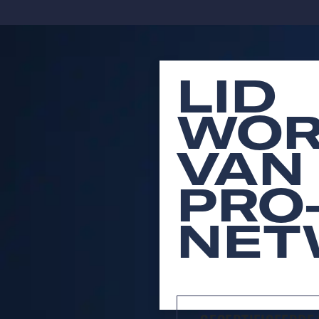
LID
WOR
VAN
PRO
NET