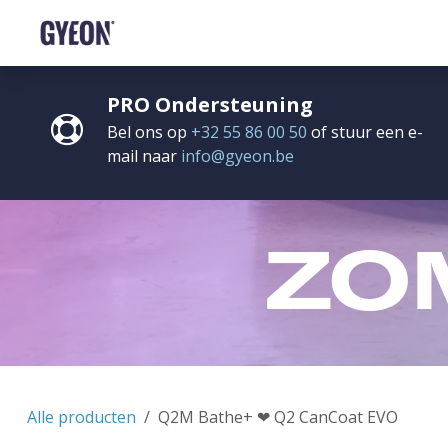
OVERSLAAN NAAR INHOUD
SHOP
HET NETWERK
TRAINING
FAQ
C
PRO Ondersteuning
Bel ons op
+32 55 86 00 50
of stuur een e-
mail naar
info@gyeon.be
ZO
Alle producten
Q2M Bathe+ ❤︎⁠ Q2 CanCoat EVO