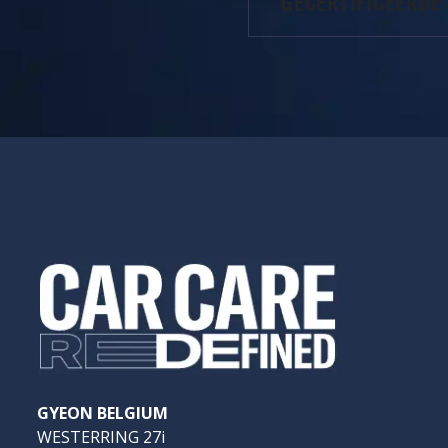
GECERTIFICEERDE
GYEON BELGIUM
WESTERRING 27i