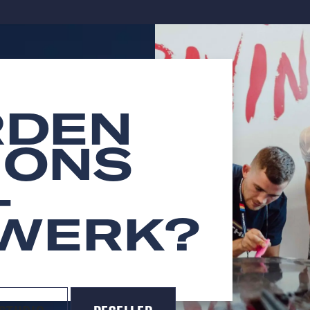
DEN
 ONS
-
WERK?