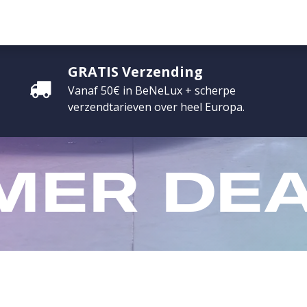
ONTACT
PROMO
G CREDITS
EVENEMENTEN
INFLUENCERS
GRATIS Verzending
Vanaf 50€ in BeNeLux + scherpe
verzendtarieven over heel Europa.
MER
DEA