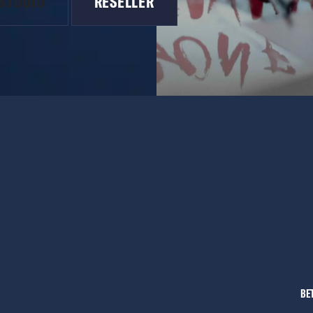
 STUDIO
RESELLER
BE