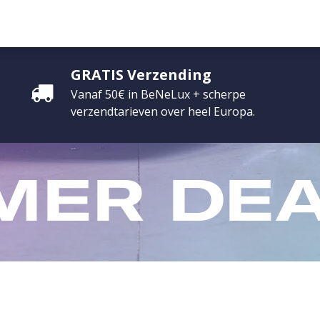
ONTACT
PROMO
G CREDITS
EVENEMENTEN
INFLUENCERS
GRATIS Verzending
Vanaf 50€ in BeNeLux + scherpe
verzendtarieven over heel Europa.
MER
DEA