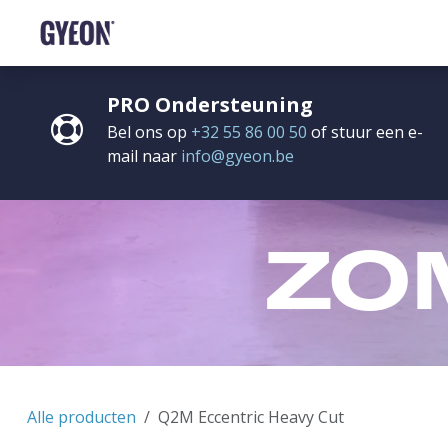
OVERSLAAN NAAR INHOUD
SHOP
HET NETWERK
TRAINING
FAQ
C
PRO Ondersteuning
Bel ons op
+32 55 86 00 50
of stuur een e-
mail naar
info@gyeon.be
ZO
Alle producten
Q2M Eccentric Heavy Cut