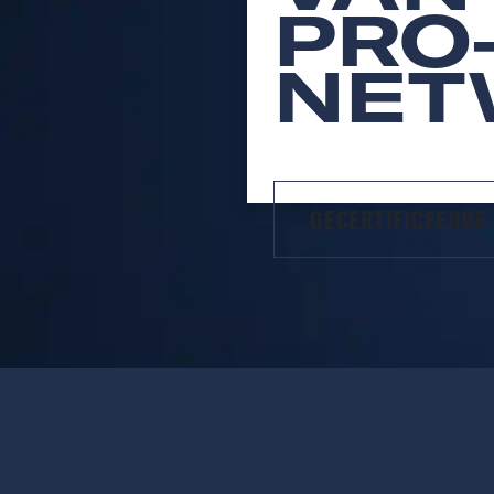
PRO
NET
GECERTIFICEERDE