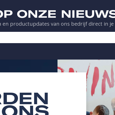
 OP ONZE NIEUW
 en productupdates van ons bedrijf direct in je
DEN
 ONS