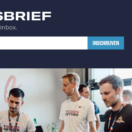
SBRIEF
 inbox.
​INSCHRIJVEN