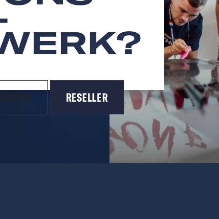
-
WERK?
 STUDIO
RESELLER