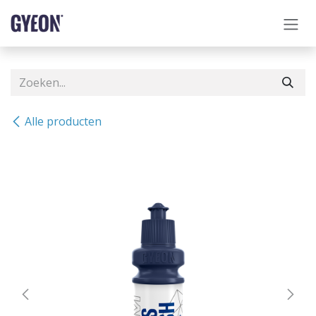
OVERSLAAN NAAR INHOUD
Alle producten