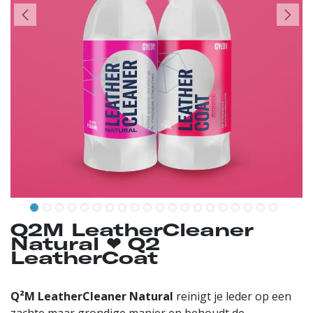
Q2M LeatherCleaner
Natural ❤︎⁠ Q2
LeatherCoat
Q²M LeatherCleaner Natural
reinigt je leder op een
zachte maar grondige manier en behoudt de