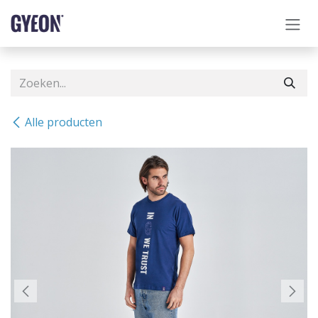
OVERSLAAN NAAR INHOUD
Alle producten