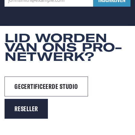
LID WORDEN
VAN ONS PRO-
NETWERK?
GECERTIFICEERDE STUDIO
RESELLER