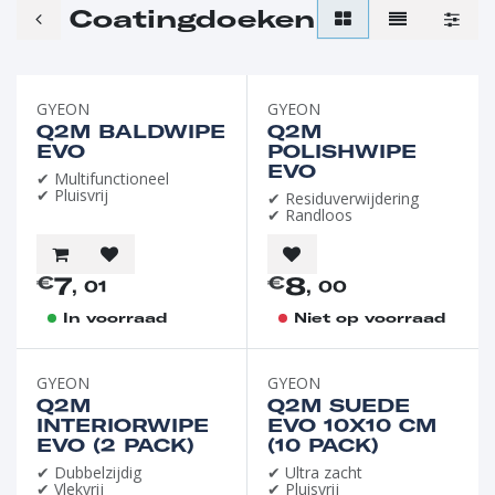
Coatingdoeken
GYEON
GYEON
Q2M BALDWIPE
Q2M
EVO
POLISHWIPE
EVO
✔ Multifunctioneel
✔ Pluisvrij
✔ Residuverwijdering
✔ Randloos
7
8
€
€
, 01
, 00
In voorraad
Niet op voorraad
GYEON
GYEON
Q2M
Q2M SUEDE
INTERIORWIPE
EVO 10X10 CM
EVO (2 PACK)
(10 PACK)
✔ Dubbelzijdig
✔ Ultra zacht
✔ Vlekvrij
✔ Pluisvrij