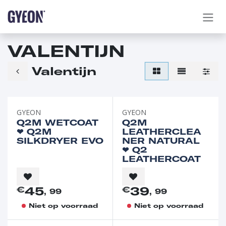
OVERSLAAN NAAR INHOUD
VALENTIJN
Valentijn
GYEON
GYEON
Q2M WETCOAT
Q2M
❤︎⁠ Q2M
LEATHERCLEA
SILKDRYER EVO
NER NATURAL
❤︎⁠ Q2
LEATHERCOAT
45
39
€
€
, 99
, 99
Niet op voorraad
Niet op voorraad