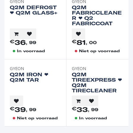
GYEON
GYEON
Q2M DEFROST
Q2M
❤︎⁠ Q2M GLASS+
FABRICCLEANE
R ❤︎⁠ Q2
FABRICCOAT
36
81
€
€
, 99
, 00
In voorraad
Niet op voorraad
GYEON
GYEON
Q2M IRON ❤︎⁠
Q2M
Q2M TAR
TIREEXPRESS ❤︎⁠
Q2M
TIRECLEANER
39
33
€
€
, 99
, 99
Niet op voorraad
In voorraad