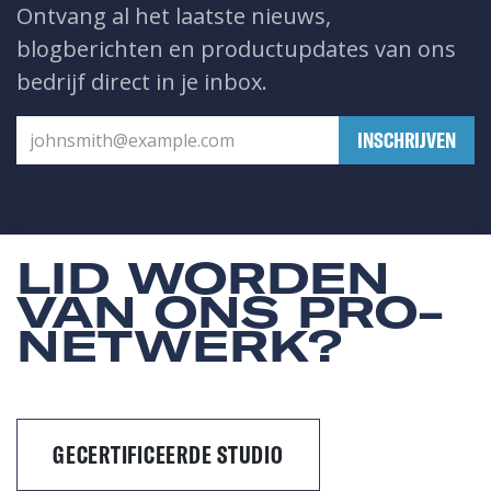
Ontvang al het laatste nieuws,
blogberichten en productupdates van ons
bedrijf direct in je inbox.
​INSCHRIJVEN
LID WORDEN
VAN ONS PRO-
NETWERK?
GECERTIFICEERDE STUDIO