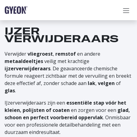
OVERSLAAN NAAR INHOUD
IJZER
VERWIJDERAARS
Verwijder
vliegroest
,
remstof
en andere
metaaldeeltjes
veilig met krachtige
ijzerverwijderaars
. De geavanceerde chemische
formule reageert zichtbaar met de vervuiling en breekt
deze effectief af, zonder schade aan
lak
,
velgen
of
glas
.
IJzerverwijderaars zijn een
essentiële stap vóór het
kleien, polijsten of coaten
en zorgen voor een
glad,
schoon en perfect voorbereid oppervlak
. Onmisbaar
voor een professionele detailbehandeling met een
duurzaam eindresultaat.