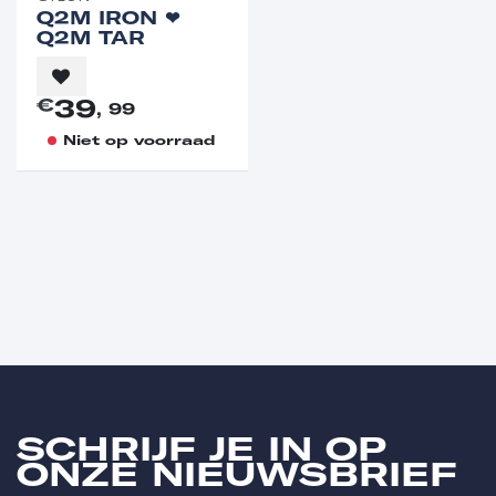
Q2M IRON ❤︎⁠
Q2M TAR
39
€
, 99
Niet op voorraad
SCHRIJF JE IN OP
ONZE NIEUWSBRIEF