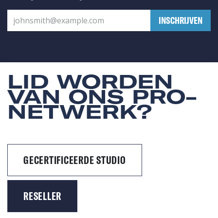
​INSCHRIJVEN
LID WORDEN
VAN ONS PRO-
NETWERK?
GECERTIFICEERDE STUDIO
RESELLER