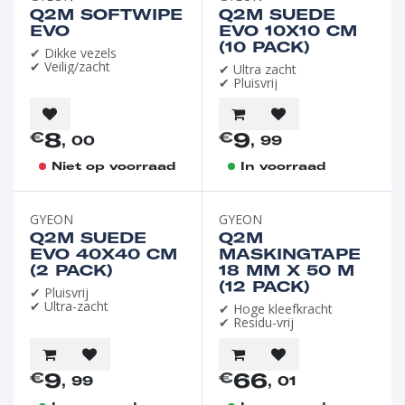
Q2M SOFTWIPE
Q2M SUEDE
EVO
EVO 10X10 CM
(10 PACK)
✔ Dikke vezels
✔ Veilig/zacht
✔ Ultra zacht
✔ Pluisvrij
8
9
€
€
, 00
, 99
Niet op voorraad
In voorraad
GYEON
GYEON
Q2M SUEDE
Q2M
EVO 40X40 CM
MASKINGTAPE
(2 PACK)
18 MM X 50 M
(12 PACK)
✔ Pluisvrij
✔ Ultra-zacht
✔ Hoge kleefkracht
✔ Residu-vrij
9
66
€
€
, 99
, 01