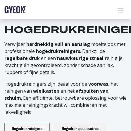
OVERSLAAN NAAR INHOUD
HOGEDRUKREINIGE
Verwijder
hardnekkig vuil en aanslag
moeiteloos met
professionele
hogedrukreinigers
. Dankzij de
regelbare druk
en een
nauwkeurige straal
reinig je
krachtig én gecontroleerd, zonder schade aan lak,
rubbers of fijne details.
Hogedrukreinigers zijn ideaal voor de
voorwas
, het
reinigen van
wielkasten
en het
afspuiten van
schuim
. Een efficiënte, betrouwbare oplossing voor wie
maximale reinigingskracht wil combineren met
lakveiligheid.
Hogedrukreinigers
Hogedruk accessoires