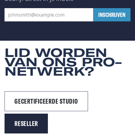
​INSCHRIJVEN
LID WORDEN
VAN ONS PRO-
NETWERK?
GECERTIFICEERDE STUDIO
RESELLER