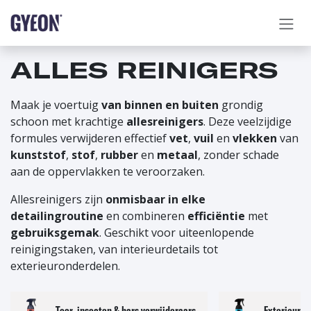
OVERSLAAN NAAR INHOUD
ALLES REINIGERS
Maak je voertuig
van binnen en buiten
grondig
schoon met krachtige
allesreinigers
. Deze veelzijdige
formules verwijderen effectief
vet
,
vuil
en
vlekken
van
kunststof
,
stof
,
rubber
en
metaal
, zonder schade
aan de oppervlakken te veroorzaken.
Allesreinigers zijn
onmisbaar in elke
detailingroutine
en combineren
efficiëntie
met
gebruiksgemak
. Geschikt voor uiteenlopende
reinigingstaken, van interieurdetails tot
exterieuronderdelen.
Teer, insecten & hars verwijderaars
Exterieur ku