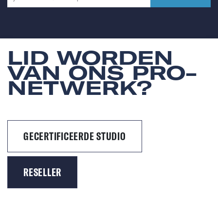
LID WORDEN
VAN ONS PRO-
NETWERK?
GECERTIFICEERDE STUDIO
RESELLER