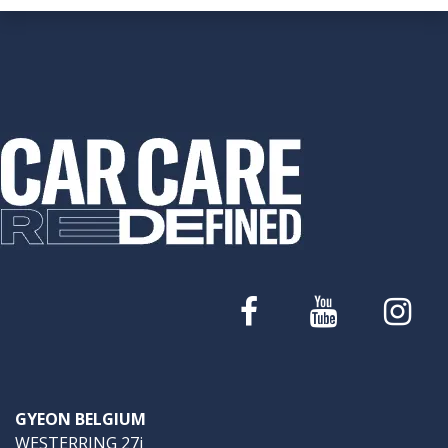
GYEON BELGIUM
WESTERRING 27i