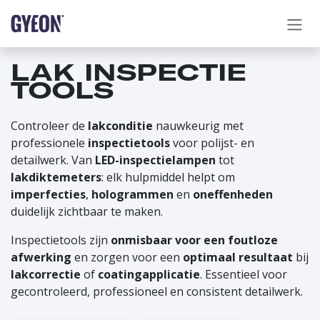
OVERSLAAN NAAR INHOUD
LAK INSPECTIE
TOOLS
Controleer de
lakconditie
nauwkeurig met
professionele
inspectietools
voor polijst- en
detailwerk. Van
LED-inspectielampen
tot
lakdiktemeters
: elk hulpmiddel helpt om
imperfecties
,
hologrammen
en
oneffenheden
duidelijk zichtbaar te maken.
Inspectietools zijn
onmisbaar voor een foutloze
afwerking
en zorgen voor een
optimaal resultaat
bij
lakcorrectie
of
coatingapplicatie
. Essentieel voor
gecontroleerd, professioneel en consistent detailwerk.