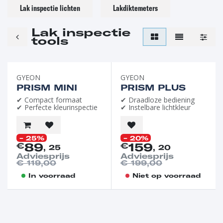
Lak inspectie lichten
Lakdiktemeters
Lak inspectie
tools
GYEON
GYEON
PRISM MINI
PRISM PLUS
✔ Compact formaat
✔ Draadloze bediening
✔ Perfecte kleurinspectie
✔ Instelbare lichtkleur
- 25%
- 20%
89
159
€
€
, 25
, 20
Adviesprijs
Adviesprijs
€
119,00
€
199,00
In voorraad
Niet op voorraad