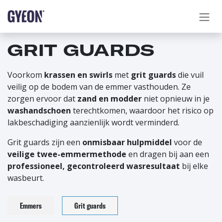
OVERSLAAN NAAR INHOUD
GRIT GUARDS
Voorkom
krassen en swirls
met
grit guards
die vuil
veilig op de bodem van de emmer vasthouden. Ze
zorgen ervoor dat
zand en modder
niet opnieuw in je
washandschoen
terechtkomen, waardoor het risico op
lakbeschadiging aanzienlijk wordt verminderd.
Grit guards zijn een
onmisbaar hulpmiddel
voor de
veilige twee-emmermethode
en dragen bij aan een
professioneel, gecontroleerd wasresultaat
bij elke
wasbeurt.
Emmers
Grit guards