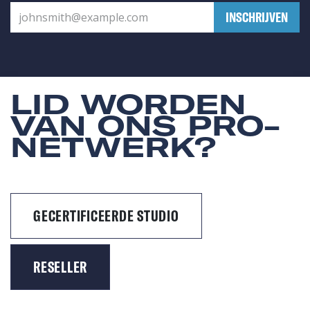
​INSCHRIJVEN
LID WORDEN
VAN ONS PRO-
NETWERK?
GECERTIFICEERDE STUDIO
RESELLER