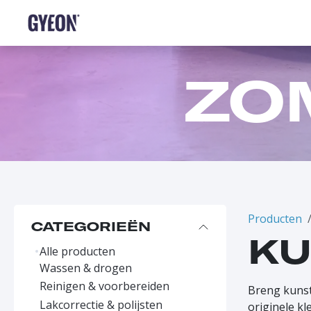
OVERSLAAN NAAR INHOUD
SHOP
HET NETWERK
TRAINING
FAQ
C
ZO
Producten
CATEGORIEËN
KU
Alle producten
Wassen & drogen
Reinigen & voorbereiden
Breng kunst
Lakcorrectie & polijsten
originele kl