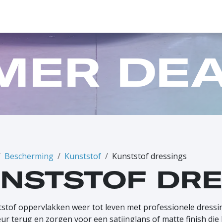
ONTACT
PROMO
G CREDITS
EVENEMENTEN
INFLUENCERS
MER
DEA
Bescherming
Kunststof
Kunststof dressings
NSTSTOF DRE
stof oppervlakken weer tot leven met professionele dressin
eur terug en zorgen voor een satijnglans of matte finish die