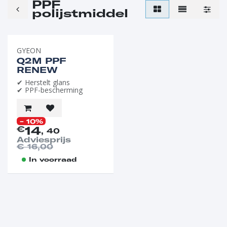
PPF
polijstmiddel
GYEON
Q2M PPF
RENEW
✔ Herstelt glans
✔ PPF-bescherming
- 10%
14
€
, 40
Adviesprijs
€
16,00
In voorraad